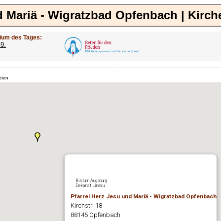
d Mariä - Wigratzbad Opfenbach | Kirc
ium des Tages:
-9.
eien
Bistum Augsburg
Dekanat Lindau
Pfarrei Herz Jesu und Mariä - Wigratzbad Opfenbach
Kirchstr. 18
88145 Opfenbach