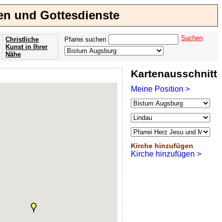
hen und Gottesdienste
Suchen
Christliche
Pfarrei suchen
Kunst in Ihrer
Nähe
Offenbarung
Kartenausschnitt
der Apokalypse
des Johannes
Meine Position >
Kirche hinzufügen
Kirche hinzufügen >