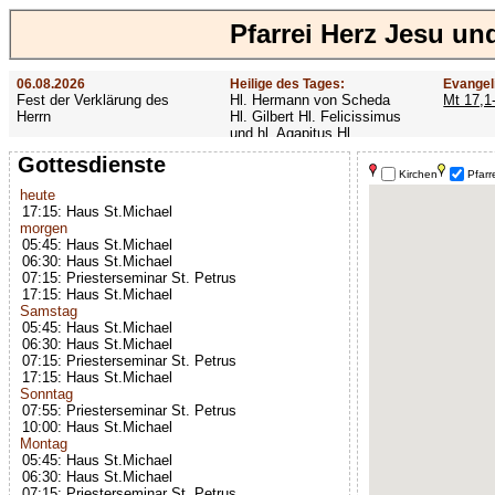
Pfarrei Herz Jesu un
06.08.2026
Heilige des Tages:
Evangel
Fest der Verklärung des
Hl. Hermann von Scheda
Mt 17,1
Herrn
Hl. Gilbert Hl. Felicissimus
und hl. Agapitus Hl.
Gezelinus (Gozelin)
Gottesdienste
Kirchen
Pfarr
heute
17:15: Haus St.Michael
morgen
05:45: Haus St.Michael
06:30: Haus St.Michael
07:15: Priesterseminar St. Petrus
17:15: Haus St.Michael
Samstag
05:45: Haus St.Michael
06:30: Haus St.Michael
07:15: Priesterseminar St. Petrus
17:15: Haus St.Michael
Sonntag
07:55: Priesterseminar St. Petrus
10:00: Haus St.Michael
Montag
05:45: Haus St.Michael
06:30: Haus St.Michael
07:15: Priesterseminar St. Petrus