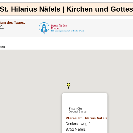
 St. Hilarius Näfels | Kirchen und Gotte
ium des Tages:
-9.
eien
Bistum Chur
Dekanat Glarus
Pfarrei St. Hilarius Näfels
Denkmalweg 1
8752 Näfels