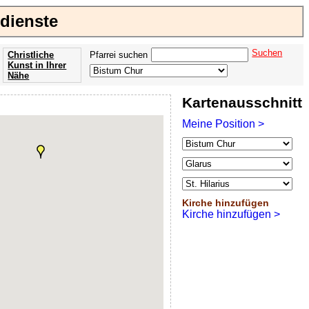
sdienste
Suchen
Christliche
Pfarrei suchen
Kunst in Ihrer
Nähe
Offenbarung
Kartenausschnitt
der Apokalypse
des Johannes
Meine Position >
Kirche hinzufügen
Kirche hinzufügen >