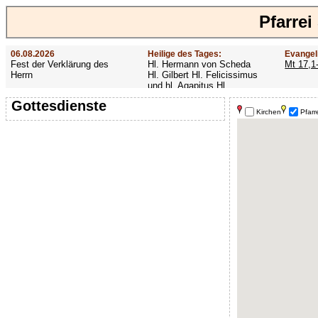
Pfarrei
06.08.2026
Heilige des Tages:
Evangel
Fest der Verklärung des
Hl. Hermann von Scheda
Mt 17,1
Herrn
Hl. Gilbert Hl. Felicissimus
und hl. Agapitus Hl.
Gezelinus (Gozelin)
Gottesdienste
Kirchen
Pfarr