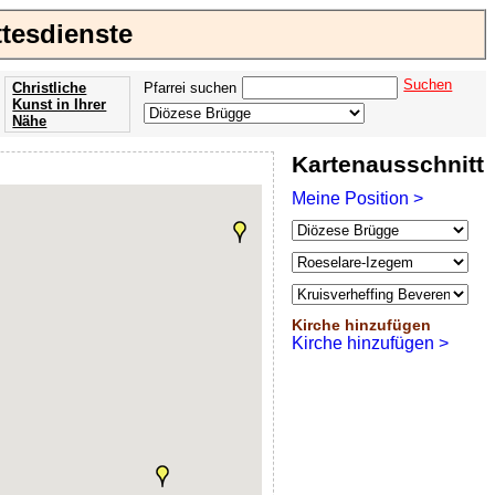
ttesdienste
Suchen
Christliche
Pfarrei suchen
Kunst in Ihrer
Nähe
Offenbarung
Kartenausschnitt
der Apokalypse
des Johannes
Meine Position >
Kirche hinzufügen
Kirche hinzufügen >