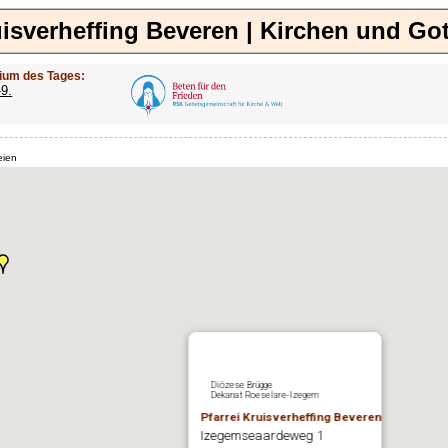
uisverheffing Beveren | Kirchen und Go
ium des Tages:
-9.
eien
Diözese Brügge
Dekanat Roeselare-Izegem
Pfarrei Kruisverheffing Beveren
Izegemseaardeweg 1