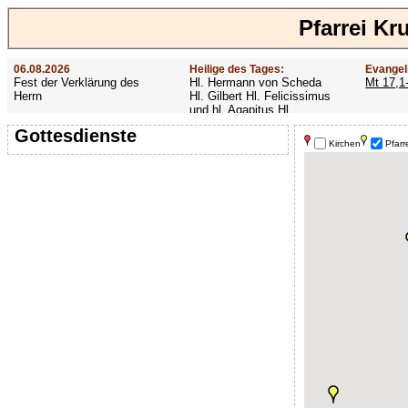
Pfarrei Kr
06.08.2026
Heilige des Tages:
Evangel
Fest der Verklärung des
Hl. Hermann von Scheda
Mt 17,1
Herrn
Hl. Gilbert Hl. Felicissimus
und hl. Agapitus Hl.
Gezelinus (Gozelin)
Gottesdienste
Kirchen
Pfarr