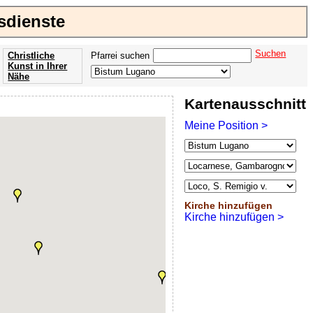
esdienste
Suchen
Christliche
Pfarrei suchen
Kunst in Ihrer
Nähe
Offenbarung
Kartenausschnitt
der Apokalypse
des Johannes
Meine Position >
Kirche hinzufügen
Kirche hinzufügen >