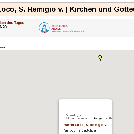
Loco, S. Remigio v. | Kirchen und Gott
ium des Tages:
4-20.
eien
Bistum Lugano
Dekanat Locarnese, Gambarogno e Valli
Pfarrei Loco, S. Remigio v.
Parrocchia cattolica