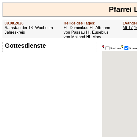
Pfarrei 
08.08.2026
Heilige des Tages:
Evangel
Samstag der 18. Woche im
Hl. Dominikus Hl. Altmann
Mt 17,1
Jahreskreis
von Passau Hl. Eusebius
von Mailand Hl. Mary
MacKillop Hl. Cyriakus Hl.
Gottesdienste
Hildiger Vierzehn heilige
Kirchen
Pfarr
Nothelfer Hl. Famian Hl.
Rathard