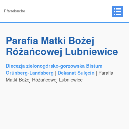
Parafia Matki Bożej
Różańcowej Lubniewice
Diecezja zielonogórsko-gorzowska Bistum
Grünberg-Landsberg
|
Dekanat Sulęcin
| Parafia
Matki Bożej Różańcowej Lubniewice