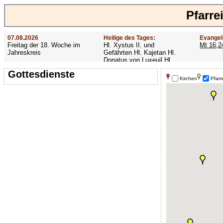
Pfarre
07.08.2026
Heilige des Tages:
Evangel
Freitag der 18. Woche im
Hl. Xystus II. und
Mt 16,2
Jahreskreis
Gefährten Hl. Kajetan Hl.
Donatus von Luxeuil Hl.
Afra
Gottesdienste
Kirchen
Pfarr