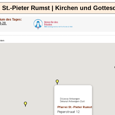
i St.-Pieter Rumst | Kirchen und Gottes
ium des Tages:
4-28.
eien
Diözese Antwerpen
Dekanat Antwerpen-Zuid
Pfarrei St.-Pieter Rumst
Peperstraat 12