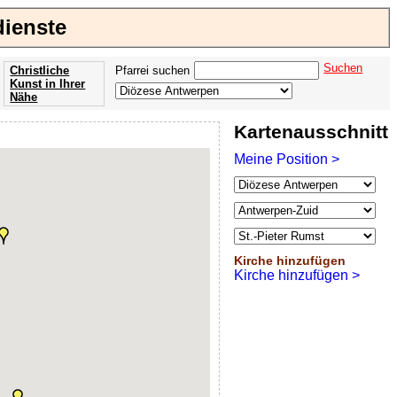
dienste
Suchen
Christliche
Pfarrei suchen
Kunst in Ihrer
Nähe
Offenbarung
Kartenausschnitt
der Apokalypse
des Johannes
Meine Position >
Kirche hinzufügen
Kirche hinzufügen >