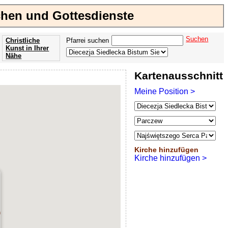
chen und Gottesdienste
Suchen
Christliche
Pfarrei suchen
Kunst in Ihrer
Nähe
Offenbarung
Kartenausschnitt
der Apokalypse
des Johannes
Meine Position >
Kirche hinzufügen
Kirche hinzufügen >
a