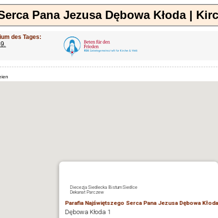
 Serca Pana Jezusa Dębowa Kłoda | Kir
ium des Tages:
-9.
eien
Diecezja Siedlecka Bistum Siedlce
Dekanat Parczew
Parafia Najświętszego Serca Pana Jezusa Dębowa Kłod
Dębowa Kłoda 1