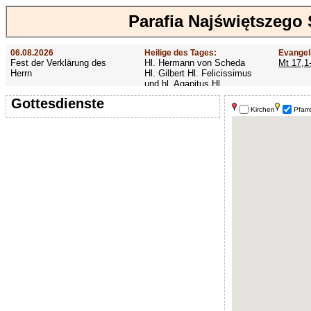
Parafia Najświętszego
06.08.2026
Heilige des Tages:
Evangel
Fest der Verklärung des
Hl. Hermann von Scheda
Mt 17,1
Herrn
Hl. Gilbert Hl. Felicissimus
und hl. Agapitus Hl.
Gezelinus (Gozelin)
Gottesdienste
Kirchen
Pfarr