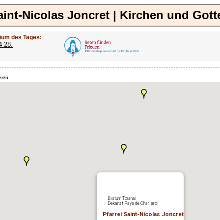
aint-Nicolas Joncret | Kirchen und Got
ium des Tages:
4-28.
eien
Bistum Tournai
Dekanat Pays de Charleroi
Pfarrei Saint-Nicolas Joncret