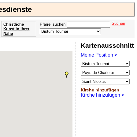
tesdienste
Suchen
Christliche
Pfarrei suchen
Kunst in Ihrer
Nähe
Offenbarung
Kartenausschnitt
der Apokalypse
des Johannes
Meine Position >
Kirche hinzufügen
Kirche hinzufügen >