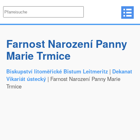
Farnost Narození Panny
Marie Trmice
Biskupství litoměřické Bistum Leitmeritz
|
Dekanat
Vikariát ústecký
| Farnost Narození Panny Marie
Trmice