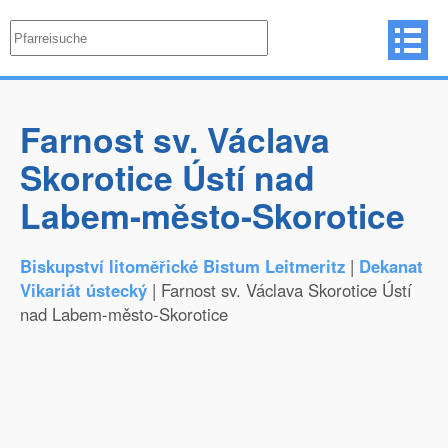
Farnost sv. Václava
Skorotice Ústí nad
Labem-město-Skorotice
Biskupství litoměřické Bistum Leitmeritz
|
Dekanat
Vikariát ústecký
| Farnost sv. Václava Skorotice Ústí
nad Labem-město-Skorotice