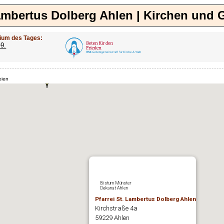
Lambertus Dolberg Ahlen | Kirchen und 
ium des Tages:
-9.
eien
Bistum Münster
Dekanat Ahlen
Pfarrei St. Lambertus Dolberg Ahlen
Kirchstraße 4a
59229 Ahlen