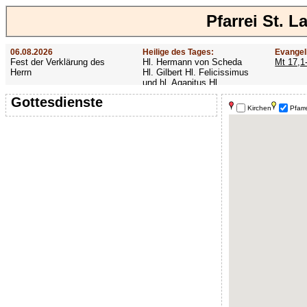
Pfarrei St. 
06.08.2026
Heilige des Tages:
Evangel
Fest der Verklärung des
Hl. Hermann von Scheda
Mt 17,1
Herrn
Hl. Gilbert Hl. Felicissimus
und hl. Agapitus Hl.
Gezelinus (Gozelin)
Gottesdienste
Kirchen
Pfarr