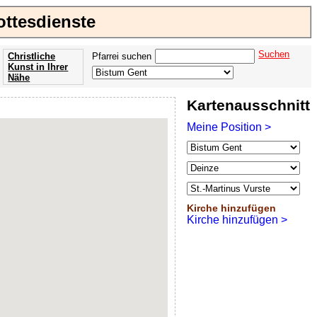
ottesdienste
Suchen
Christliche
Pfarrei suchen
Kunst in Ihrer
Nähe
Offenbarung
Kartenausschnitt
der Apokalypse
des Johannes
Meine Position >
Kirche hinzufügen
Kirche hinzufügen >