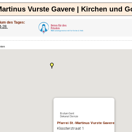
-Martinus Vurste Gavere | Kirchen und G
ium des Tages:
4-28.
eien
Bistum Gent
Dekanat Deinze
Pfarrei St.-Martinus Vurste Gavere
Kloosterstraat 1