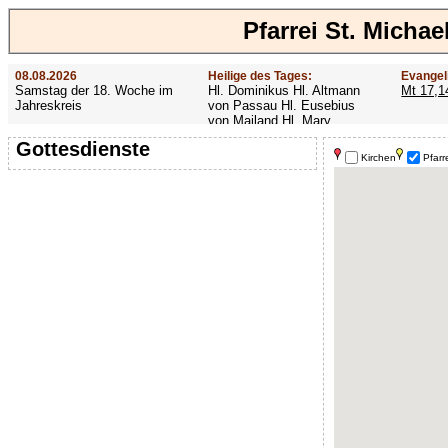
Pfarrei St. Micha
08.08.2026
Heilige des Tages:
Evangel
Samstag der 18. Woche im
Hl. Dominikus Hl. Altmann
Mt 17,1
Jahreskreis
von Passau Hl. Eusebius
von Mailand Hl. Mary
MacKillop Hl. Cyriakus Hl.
Gottesdienste
Hildiger Vierzehn heilige
Kirchen
Pfarr
Nothelfer Hl. Famian Hl.
Rathard