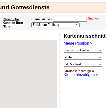
 und Gottesdienste
Suchen
Christliche
Pfarrei suchen
Kunst in Ihrer
Nähe
Offenbarung
Kartenausschnitt
der Apokalypse
des Johannes
Meine Position >
Kirche hinzufügen
Kirche hinzufügen >