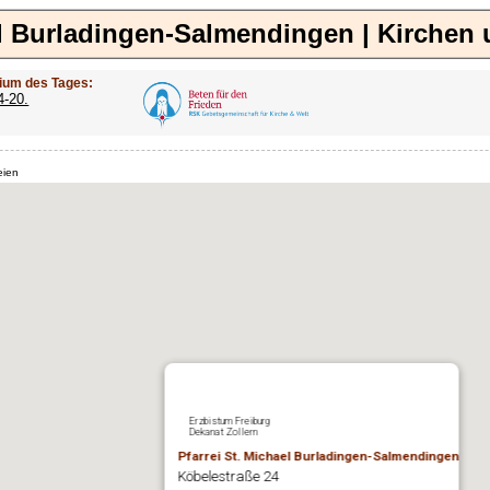
el Burladingen-Salmendingen | Kirchen
ium des Tages:
4-20.
eien
Erzbistum Freiburg
Dekanat Zollern
Pfarrei St. Michael Burladingen-Salmendingen
Köbelestraße 24