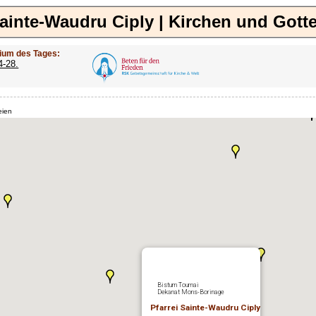
Sainte-Waudru Ciply | Kirchen und Gott
ium des Tages:
4-28.
eien
Bistum Tournai
Dekanat Mons-Borinage
Pfarrei Sainte-Waudru Ciply