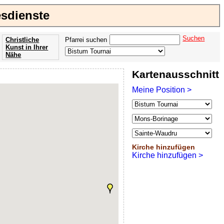
esdienste
Suchen
Christliche
Pfarrei suchen
Kunst in Ihrer
Nähe
Offenbarung
Kartenausschnitt
der Apokalypse
des Johannes
Meine Position >
Kirche hinzufügen
Kirche hinzufügen >