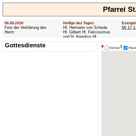
Pfarrei S
06.08.2026
Heilige des Tages:
Evangel
Fest der Verklärung des
Hl. Hermann von Scheda
Mt 17,1
Herrn
Hl. Gilbert Hl. Felicissimus
und hl. Agapitus Hl.
Gezelinus (Gozelin)
Gottesdienste
Kirchen
Pfarr