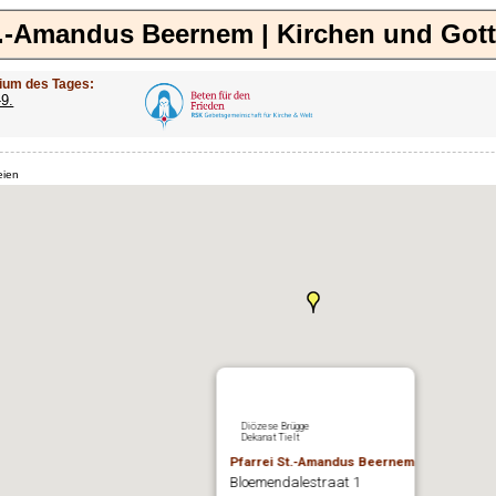
t.-Amandus Beernem | Kirchen und Got
ium des Tages:
-9.
eien
Diözese Brügge
Dekanat Tielt
Pfarrei St.-Amandus Beernem
Bloemendalestraat 1