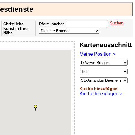
tesdienste
Suchen
Christliche
Pfarrei suchen
Kunst in Ihrer
Nähe
Offenbarung
Kartenausschnitt
der Apokalypse
des Johannes
Meine Position >
Kirche hinzufügen
Kirche hinzufügen >