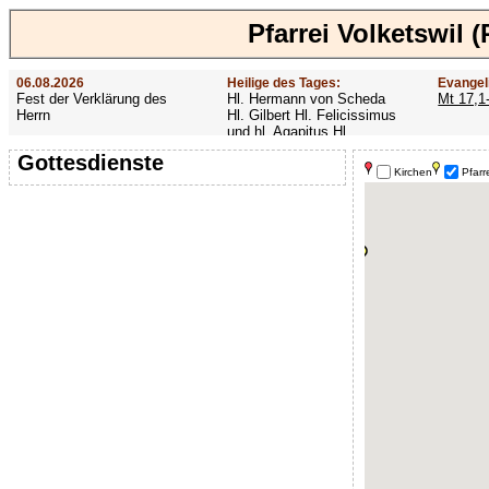
Pfarrei Volketswil 
06.08.2026
Heilige des Tages:
Evangel
Fest der Verklärung des
Hl. Hermann von Scheda
Mt 17,1
Herrn
Hl. Gilbert Hl. Felicissimus
und hl. Agapitus Hl.
Gezelinus (Gozelin)
Gottesdienste
Kirchen
Pfarr