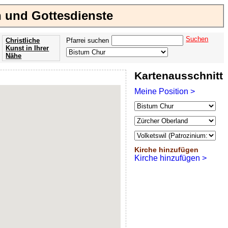
en und Gottesdienste
Suchen
Christliche
Pfarrei suchen
Kunst in Ihrer
Nähe
Offenbarung
Kartenausschnitt
der Apokalypse
des Johannes
Meine Position >
Kirche hinzufügen
Kirche hinzufügen >