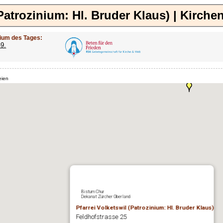
(Patrozinium: Hl. Bruder Klaus) | Kirch
ium des Tages:
-9.
eien
Bistum Chur
Dekanat Zürcher Oberland
Pfarrei Volketswil (Patrozinium: Hl. Bruder Klaus)
Feldhofstrasse 25