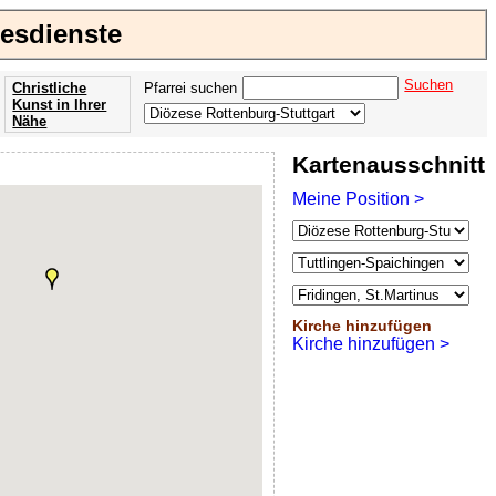
tesdienste
Suchen
Christliche
Pfarrei suchen
Kunst in Ihrer
Nähe
Offenbarung
Kartenausschnitt
der Apokalypse
des Johannes
Meine Position >
Kirche hinzufügen
Kirche hinzufügen >